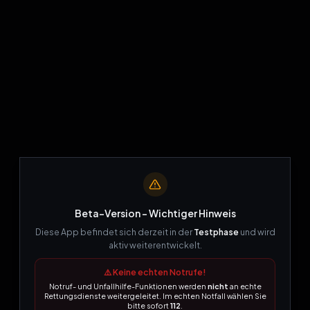
Beta-Version – Wichtiger Hinweis
Diese App befindet sich derzeit in der
Testphase
und wird
aktiv weiterentwickelt.
⚠️ Keine echten Notrufe!
404
Notruf- und Unfallhilfe-Funktionen werden
nicht
an echte
Rettungsdienste weitergeleitet. Im echten Notfall wählen Sie
bitte sofort
112
.