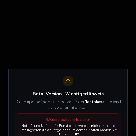
Beta-Version – Wichtiger Hinweis
Diese App befindet sich derzeit in der
Testphase
und wird
aktiv weiterentwickelt.
⚠️ Keine echten Notrufe!
404
Notruf- und Unfallhilfe-Funktionen werden
nicht
an echte
Rettungsdienste weitergeleitet. Im echten Notfall wählen Sie
bitte sofort
112
.