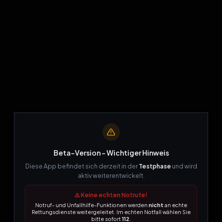
Beta-Version – Wichtiger Hinweis
Diese App befindet sich derzeit in der
Testphase
und wird
aktiv weiterentwickelt.
⚠️ Keine echten Notrufe!
404
Notruf- und Unfallhilfe-Funktionen werden
nicht
an echte
Rettungsdienste weitergeleitet. Im echten Notfall wählen Sie
bitte sofort
112
.